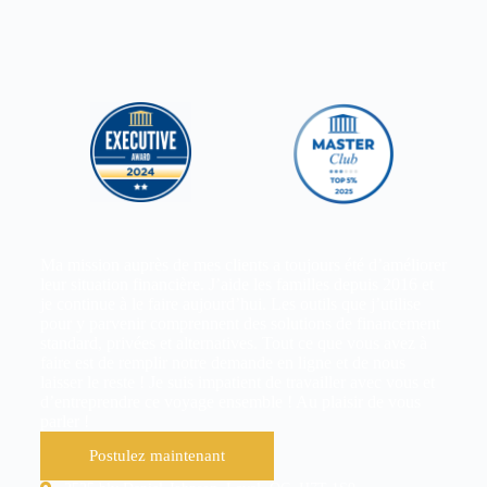
Ma mission auprès de mes clients a toujours été d’améliorer
leur situation financière. J’aide les familles depuis 2016 et
je continue à le faire aujourd’hui. Les outils que j’utilise
pour y parvenir comprennent des solutions de financement
standard, privées et alternatives. Tout ce que vous avez à
faire est de remplir notre demande en ligne et de nous
laisser le reste ! Je suis impatient de travailler avec vous et
d’entreprendre ce voyage ensemble ! Au plaisir de vous
parler !
Postulez maintenant