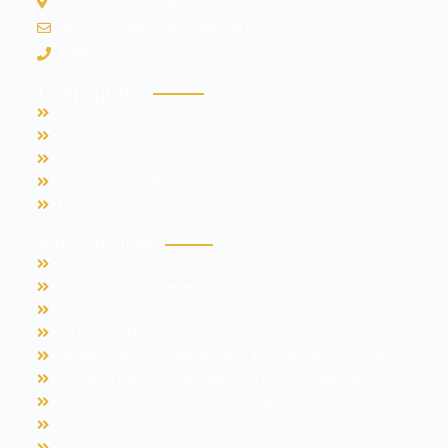
2525 blv Daniel-Johnson, Laval, QC, H7T 1S9
nectarios@solutionshypotheques.ca
1-888-708-5576
Liens utiles
À propos
Services
Études de cas
Dernières nouvelles
Contactez Nous
Nos services
Prêt hypothécaire privé
Prêt hypothécaire secondaire
Avis de 60 jours
La banque refuse de renouveler l’hypothèque
Refinancement hypothécaire pour la consolidation des dettes
Rachat de part dû à une instance de divorce/séparation
Retrait d’un cosignataire de la maison
Travailleur autonome refusé pour prêt hypothécaire
Hypothèque Légale sur Votre Maison