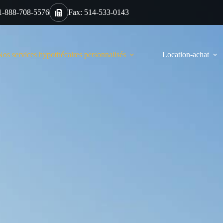
 1-888-708-5576
Fax: 514-533-0143
Nos services hypothécaires personnalisés
Location-achat