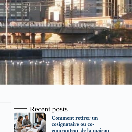
Recent posts
Comment retirer un
cosignataire ou co-
emprunteur de la maison