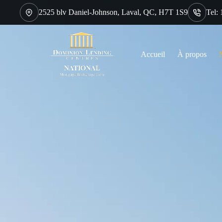
2525 blv Daniel-Johnson, Laval, QC, H7T 1S9
Tel:
Accueil
À propos