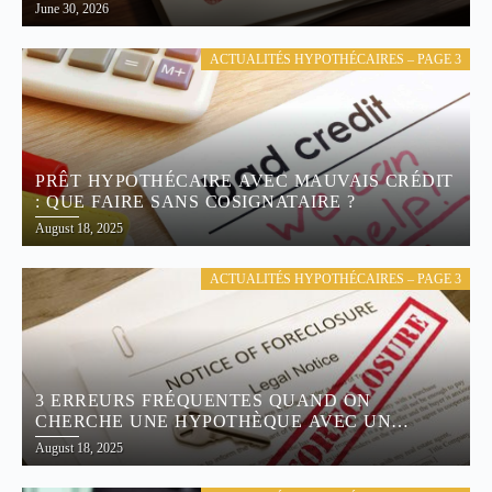
June 30, 2026
ACTUALITÉS HYPOTHÉCAIRES – PAGE 3
PRÊT HYPOTHÉCAIRE AVEC MAUVAIS CRÉDIT
: QUE FAIRE SANS COSIGNATAIRE ?
August 18, 2025
ACTUALITÉS HYPOTHÉCAIRES – PAGE 3
3 ERREURS FRÉQUENTES QUAND ON
CHERCHE UNE HYPOTHÈQUE AVEC UN
MAUVAIS CRÉDIT
August 18, 2025